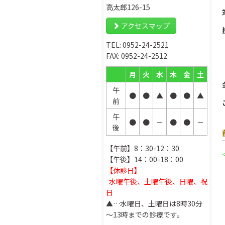
高太郎126-15
アクセスマップ
TEL: 0952-24-2521
FAX: 0952-24-2512
月
火
水
木
金
土
午
●
●
▲
●
●
▲
前
午
●
●
－
●
●
－
後
【午前】8：30-12：30
【午後】14：00-18：00
【休診日】
水曜午後、土曜午後、日曜、祝
日
▲…水曜日、土曜日は8時30分
～13時までの診療です。