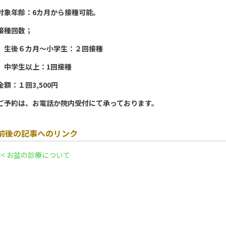
対象年齢：6カ月から接種可能。
接種回数；
生後６カ月～小学生：２回接種
中学生以上：1回接種
金額：１回3,500円
ご予約は、お電話か院内受付にて承っております。
前後の記事へのリンク
<< お盆の診療について