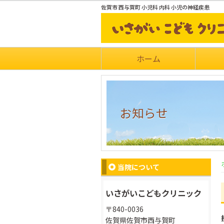
佐賀市 西与賀町 小児科 内科 小児の神経疾患
ホーム
お知らせ
当院について
いさがいこどもクリニック
〒840-0036
佐賀県佐賀市西与賀町