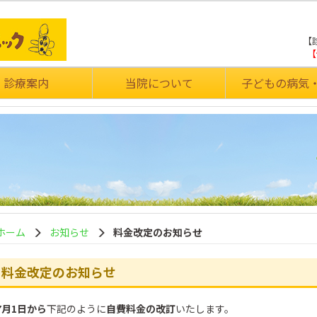
【診
【
診療案内
当院について
子どもの病気
ホーム
お知らせ
料金改定のお知らせ
料金改定のお知らせ
7月1日から
下記のように
自費料金の改訂
いたします。