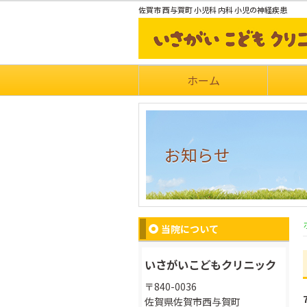
佐賀市 西与賀町 小児科 内科 小児の神経疾患
ホーム
お知らせ
当院について
いさがいこどもクリニック
〒840-0036
佐賀県佐賀市西与賀町