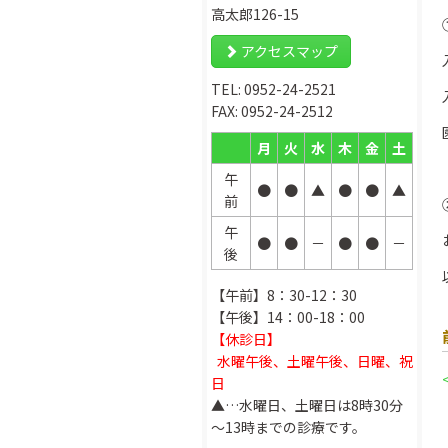
高太郎126-15
アクセスマップ
TEL: 0952-24-2521
FAX: 0952-24-2512
月
火
水
木
金
土
午
●
●
▲
●
●
▲
前
午
●
●
－
●
●
－
後
【午前】8：30-12：30
【午後】14：00-18：00
【休診日】
水曜午後、土曜午後、日曜、祝
日
▲…水曜日、土曜日は8時30分
～13時までの診療です。